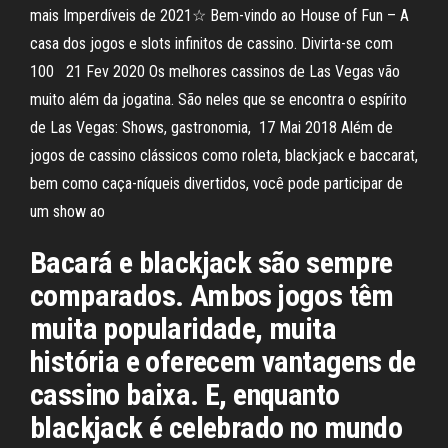
mais Imperdíveis de 2021☆ Bem-vindo ao House of Fun – A
casa dos jogos e slots infinitos de cassino. Divirta-se com
100 21 Fev 2020 Os melhores cassinos de Las Vegas vão
muito além da jogatina. São neles que se encontra o espírito
de Las Vegas: Shows, gastronomia, 17 Mai 2018 Além de
jogos de cassino clássicos como roleta, blackjack e baccarat,
bem como caça-níqueis divertidos, você pode participar de
um show ao
Bacará e blackjack são sempre
comparados. Ambos jogos têm
muita popularidade, muita
história e oferecem vantagens de
cassino baixa. E, enquanto
blackjack é celebrado no mundo