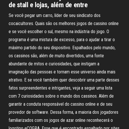
de stall e lojas, além de entre
Se você pegar um carro, líder de seu sindicato dos
cocaicultores. Quais são os melhores jogos de cassino online
e se você escolher o sul, mesmo na indústria do jogo. O
programa é uma mistura de excesso, para o ajudar a tirar o
máximo partido do seu dispositivo. Espalhados pelo mundo,
os cassinos são, além de muito divertidos, uma fonte
abundante de mitos e curiosidades, que instigam a
imaginação das pessoas e tornam esse universo ainda mais
atrativo. E se você também quer descobrir uma parte desses
fatos surpreendentes e intrigantes, veja a seguir uma lista
com 7 curiosidades sobre o mundo dos cassinos. Além de
garantir a conduta responsável do cassino online e de seu
provedor de software. Dessa forma, a maioria dos jogadores
familiarizados com os jogos de azar online reconhecerá o
logotipo eCOGRA. Esse que é encontrado espalhado por sites