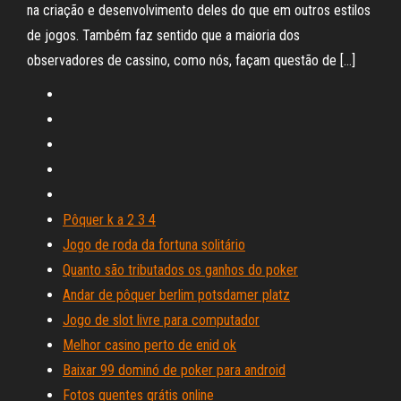
na criação e desenvolvimento deles do que em outros estilos
de jogos. Também faz sentido que a maioria dos
observadores de cassino, como nós, façam questão de […]
Pôquer k a 2 3 4
Jogo de roda da fortuna solitário
Quanto são tributados os ganhos do poker
Andar de pôquer berlim potsdamer platz
Jogo de slot livre para computador
Melhor casino perto de enid ok
Baixar 99 dominó de poker para android
Fotos quentes grátis online