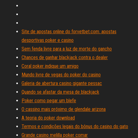
Site de apostas online do forvetbet.com. apostas
desportivas poker e casino
Sem fenda livre para a luz de morte do gancho
Chances de ganhar blackjack contra o dealer
Coral poker indique um amigo
Mundo livre de vegas do poker do casino
Galeria de abertura casino gigante pessac
Quando se afastar da mesa de blackjack
Poker como pegar um blefe
O cassino mais próximo de glendale arizona
A teoria do poker download
Termos e condições legais do bônus do casino do gato
Grande casino melilla poker comar