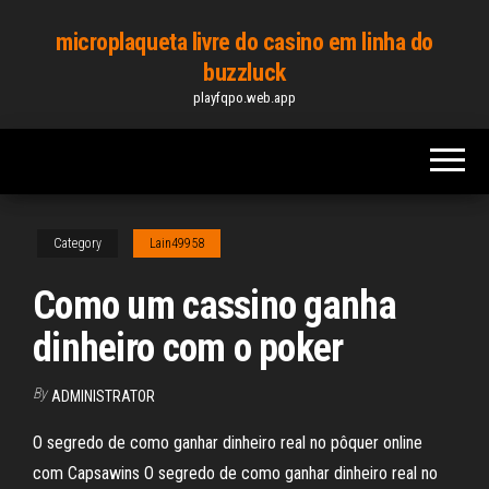
Skip
microplaqueta livre do casino em linha do
to
buzzluck
the
playfqpo.web.app
content
Category
Lain49958
Como um cassino ganha
dinheiro com o poker
By
ADMINISTRATOR
O segredo de como ganhar dinheiro real no pôquer online
com Capsawins O segredo de como ganhar dinheiro real no