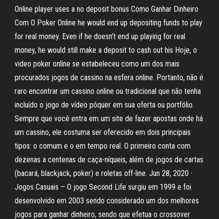
Online player uses a no deposit bonus Como Ganhar Dinheiro
Com O Poker Online he would end up depositing funds to play
for real money. Even if he doesn’t end up playing for real
money, he would still make a deposit to cash out his Hoje, o
video poker online se estabeleceu como um dos mais
procurados jogos de cassino na esfera online. Portanto, não é
raro encontrar um cassino online ou tradicional que não tenha
incluído o jogo de vídeo pôquer em sua oferta ou portfólio.
Sempre que você entra em um site de fazer apostas onde há
um cassino, ele costuma ser oferecido em dois principais
tipos: o comum e o em tempo real. O primeiro conta com
dezenas a centenas de caça-níqueis, além de jogos de cartas
(bacará, blackjack, poker) e roletas off-line. Jun 28, 2020 ·
Jogos Casuais – O jogo Second Life surgiu em 1999 e foi
desenvolvido em 2003 sendo considerado um dos melhores
jogos para ganhar dinheiro, sendo que efetua o crossover