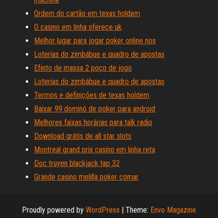
Ordem do cartão em texas holdem
O casino em linha oferece uk
Melhor lugar para jogar poker online nos
Loterias do zimbábue e quadro de apostas
Efeito de massa 2 poço de jogo
Loterias do zimbábue e quadro de apostas
Termos e definições de texas holdem
Baixar 99 dominó de poker para android
Melhores faixas horárias para talk radio
Download grátis de all star slots
Montreal grand prix casino em linha reta
Doc truyen blackjack tap 32
Grande casino melilla poker comar
Proudly powered by
WordPress
|
Theme:
Envo Magazine