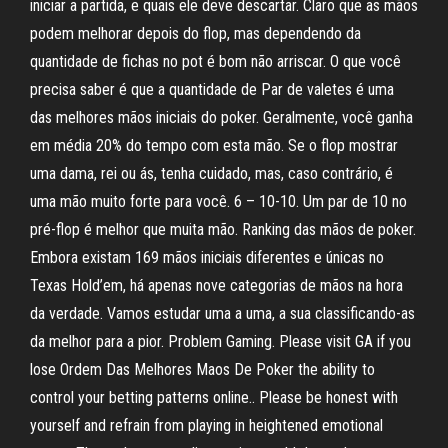
iniciar a partida, e quais ele deve descartar. Claro que as mãos
podem melhorar depois do flop, mas dependendo da
quantidade de fichas no pot é bom não arriscar. O que você
precisa saber é que a quantidade de Par de valetes é uma
das melhores mãos iniciais do poker. Geralmente, você ganha
em média 20% do tempo com esta mão. Se o flop mostrar
uma dama, rei ou ás, tenha cuidado, mas, caso contrário, é
uma mão muito forte para você. 6 – 10-10. Um par de 10 no
pré-flop é melhor que muita mão. Ranking das mãos de poker.
Embora existam 169 mãos iniciais diferentes e únicas no
Texas Hold’em, há apenas nove categorias de mãos na hora
da verdade. Vamos estudar uma a uma, a sua classificando-as
da melhor para a pior. Problem Gaming. Please visit GA if you
lose Ordem Das Melhores Maos De Poker the ability to
control your betting patterns online.. Please be honest with
yourself and refrain from playing in heightened emotional