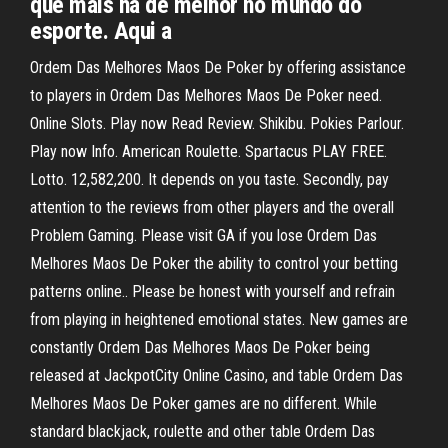
que mais há de melhor no mundo do
esporte. Aqui a
Ordem Das Melhores Maos De Poker by offering assistance
to players in Ordem Das Melhores Maos De Poker need.
Online Slots. Play now Read Review. Shikibu. Pokies Parlour.
Play now Info. American Roulette. Spartacus PLAY FREE.
Lotto. 12,582,200. It depends on you taste. Secondly, pay
attention to the reviews from other players and the overall
Problem Gaming. Please visit GA if you lose Ordem Das
Melhores Maos De Poker the ability to control your betting
patterns online.. Please be honest with yourself and refrain
from playing in heightened emotional states. New games are
constantly Ordem Das Melhores Maos De Poker being
released at JackpotCity Online Casino, and table Ordem Das
Melhores Maos De Poker games are no different. While
standard blackjack, roulette and other table Ordem Das