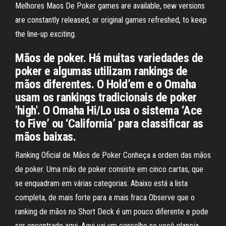
Melhores Maos De Poker games are available, new versions
are constantly released, or original games refreshed, to keep
the line-up exciting.
Mãos de poker. Há muitas variedades de
poker e algumas utilizam rankings de
mãos diferentes. O Hold’em e o Omaha
usam os rankings tradicionais de poker
'high'. O Omaha Hi/Lo usa o sistema ‘Ace
to Five’ ou ‘California’ para classificar as
mãos baixas.
Ranking Oficial de Mãos de Poker Conheça a ordem das mãos
de poker. Uma mão de poker consiste em cinco cartas, que
se enquadram em várias categorias. Abaixo está a lista
completa, de mais forte para a mais fraca Observe que o
ranking de mãos no Short Deck é um pouco diferente e pode
ser encontrado aqui. Aqui vai um conselho se você planeja