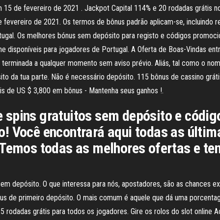
 em 15 de fevereiro de 2021 . Jackpot Capital 114% e 20 rodadas grá
 fevereiro de 2021. Os termos de bônus padrão aplicam-se, incluindo r
gal. Os melhores bónus sem depósito para registo e códigos promocion
e disponíveis para jogadores de Portugal. A Oferta de Boas-Vindas ent
 terminada a qualquer momento sem aviso prévio. Aliás, tal como o no
o da tua parte. Não é necessário depósito. 115 bônus de cassino gráti
ais de US $ 3,800 em bônus - Mantenha seus ganhos !.
spins gratuitos sem depósito e código
! Você encontrará aqui todas as últim
 Temos todas as melhores ofertas e te
sem depósito. O que interessa para nós, apostadores, são as chances 
ônus de primeiro depósito. O mais comum é aquele que dá uma porcenta
 rodadas grátis para todos os jogadores. Gire os rolos do slot online 