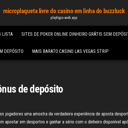
microplaqueta livre do casino em linha do buzzluck
playfqpo.web.app
 LISTA
SITES DE POKER ONLINE DINHEIRO GRÁTIS SEM DEPÓSI
EM DEPÓSITO
MAIS BARATO CASINO LAS VEGAS STRIP
ônus de depósito
os jogadores uma amostra da verdadeira experiência de aposta desport
dem apostar em desportos e ganhar a sério com o dinheiro disponível ap