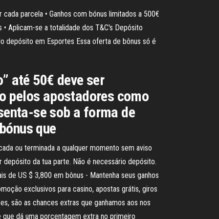
or cada parcela • Ganhos com bónus limitados a 500€
as • Aplicam-se a totalidade dos T&C's Depósito
do depósito em Esportes Essa oferta de bônus só é
o” até 50€ deve ser
do pelos apostadores como
senta-se sob a forma de
 bónus que
ficada ou terminada a qualquer momento sem aviso
 depósito da tua parte. Não é necessário depósito.
mais de US $ 3,800 em bônus - Mantenha seus ganhos
moção exclusivos para casino, apostas grátis, giros
dores, são as chances extras que ganhamos aos nos
e que dá uma porcentagem extra no primeiro