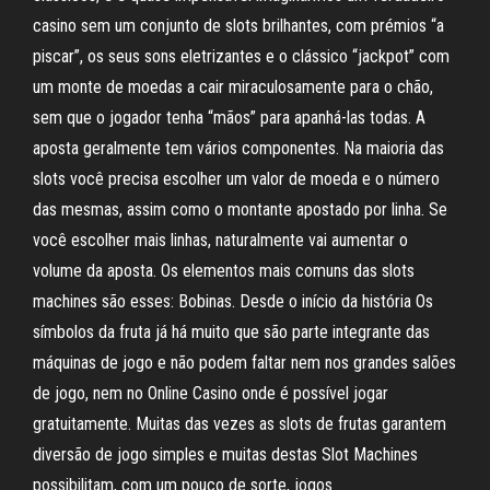
casino sem um conjunto de slots brilhantes, com prémios “a
piscar”, os seus sons eletrizantes e o clássico “jackpot” com
um monte de moedas a cair miraculosamente para o chão,
sem que o jogador tenha “mãos” para apanhá-las todas. A
aposta geralmente tem vários componentes. Na maioria das
slots você precisa escolher um valor de moeda e o número
das mesmas, assim como o montante apostado por linha. Se
você escolher mais linhas, naturalmente vai aumentar o
volume da aposta. Os elementos mais comuns das slots
machines são esses: Bobinas. Desde o início da história Os
símbolos da fruta já há muito que são parte integrante das
máquinas de jogo e não podem faltar nem nos grandes salões
de jogo, nem no Online Casino onde é possível jogar
gratuitamente. Muitas das vezes as slots de frutas garantem
diversão de jogo simples e muitas destas Slot Machines
possibilitam, com um pouco de sorte, jogos