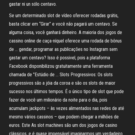
gastar ni un sólo centavo.
Se um determinado slot de vídeo oferecer rodadas grátis,
basta clicar em “Girar” e você não pagará um centavo. Se
alguma coisa, você ganhará dinheiro. A maioria dos jogos de
cassino online de caça-níquel oferece uma rodada de bônus
de … gendar, programar as publicações no Instagram sem
gastar um centavo? Isso é possivel, pois a plataforma
Facebook disponibilizou gratuitamente uma ferramenta
chamada de "Estúdio de … Slots Progressivos: Os slots
progressivos são a jóia da coroa e são os slots de maior
sucesso nos últimos tempos. É o único tipo de slot que pode
fazer de você um milionário da noite para o dia, pois
acumulam jackpots – às vezes alimentados nas redes de até
mesmo vários cassinos – que podem chegar a milhões de
euros. Este As slot machines são um dos jogos de casino
clássicos, e é quase impensável imaginarmos um verdadeiro