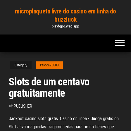
Skip
microplaqueta livre do casino em linha do
to
buzzluck
the
playfqpo.web.app
content
Category
Paroda20808
Slots de um centavo
gratuitamente
By
PUBLISHER
Jackpot casino slots gratis. Casino en linea - Juega gratis en
Slot Java maquinitas tragamonedas para pc no tienes que